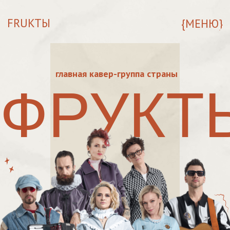
FRUKTЫ
FRUKTЫ
{МЕНЮ}
{МЕНЮ}
главная кавер-группа страны
ФРУКТЫ